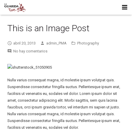
HOME
This is an Image Post
WHO WE ARE
abril 20, 2013
admin_PMA
Photography
FULL DAY TRIPS
No hay comentarios
MULTI DAY TRIPS
LA LEONA CAVE – MOTORCYCLE TRIP
CONTACT US
PUNTA ÁRBOL – MOTORCYCLE TRIP
TIERRA DEL FUEGO – MOTORCYCLE TRIP
Nulla varius consequat magna, id molestie ipsum volutpat quis.
Suspendisse consectetur fringilla suctus. Pellentesque ipsum erat,
facilisis ut venenatis eu, sodales vel dolor. Lorem ipsum dolor sit
amet, consectetur adipiscing elit. Morbi sagittis, sem quis lacinia
faucibus, orci ipsum gravida tortor, vel interdum mi sapien ut justo.
Nulla varius consequat magna, id molestie ipsum volutpat quis.
Suspendisse consectetur fringilla suctus. Pellentesque ipsum erat,
facilisis ut venenatis eu, sodales vel dolor.