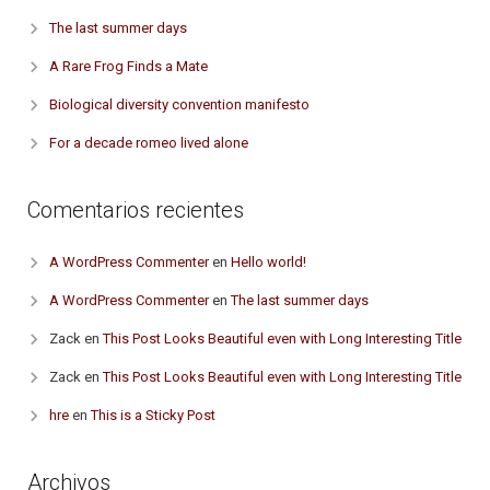
The last summer days
A Rare Frog Finds a Mate
Biological diversity convention manifesto
For a decade romeo lived alone
Comentarios recientes
A WordPress Commenter
en
Hello world!
A WordPress Commenter
en
The last summer days
Zack
en
This Post Looks Beautiful even with Long Interesting Title
Zack
en
This Post Looks Beautiful even with Long Interesting Title
hre
en
This is a Sticky Post
Archivos