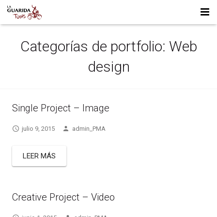
HOME
Categorías de portfolio:
Web
WHO WE ARE
design
FULL DAY TRIPS
MULTI DAY TRIPS
LA LEONA CAVE – MOTORCYCLE TRIP
Single Project – Image
CONTACT US
PUNTA ÁRBOL – MOTORCYCLE TRIP
TIERRA DEL FUEGO – MOTORCYCLE TRIP
julio 9, 2015
admin_PMA
LEER MÁS
Creative Project – Video